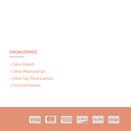
içerisinde hazırlanır. Daha kısa teslimat
arişleriniz için bizimle iletişime geçerek
ında bilgi alabilirsiniz.
 hazırlanan yaka çiçeği hediyemizdir.
ÜRÜNLERIMIZ
diği ve el işçiliğiyle hazırlandığı için
Gelin Buketi
Gelin Aksesuarları
edir.
Gelin Saç Aksesuarları
Fiorimatrimonio