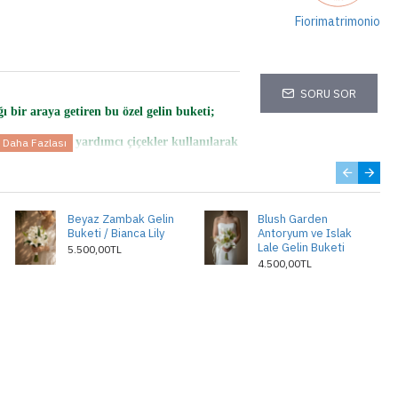
Fiorimatrimonio
SORU SOR
ğı bir araya getiren bu özel gelin buketi;
rtanca ve seçkin yardımcı çiçekler kullanılarak
erah ve zamansız görünümü, yeşil dokuların
ıcı bir tasarım ortaya çıkarır.
Beyaz Zambak Gelin
Blush Garden
Buketi / Bianca Lily
Antoryum ve Islak
s gelin buketi; nikâh, düğün ve özel çekimler
Lale Gelin Buketi
5.500,00TL
4.500,00TL
elerin yumuşak dokusu ve ortancaların
tik ve doğal bir stil oluşturur.
rlanır ve benzersiz bir karakter taşır.