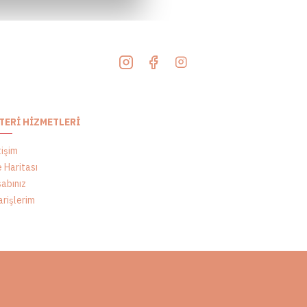
Siparişleriniz ortalama 15-20 gün 
süresi gerektiren yakın tarihli sip
üretim ve teslimat uygunluğu hakk
- Gelin buketinize uyumlu olarak
TERI HIZMETLERI
-Tüm ürünlerimiz kişiye özel üretil
tişim
e Haritası
değişim ve iade kabul edilmemekt
abınız
arişlerim